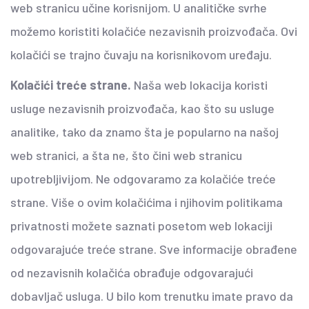
web stranicu učine korisnijom. U analitičke svrhe
možemo koristiti kolačiće nezavisnih proizvođača. Ovi
kolačići se trajno čuvaju na korisnikovom uređaju.
Kolačići treće strane.
Naša web lokacija koristi
usluge nezavisnih proizvođača, kao što su usluge
analitike, tako da znamo šta je popularno na našoj
web stranici, a šta ne, što čini web stranicu
upotrebljivijom. Ne odgovaramo za kolačiće treće
strane. Više o ovim kolačićima i njihovim politikama
privatnosti možete saznati posetom web lokaciji
odgovarajuće treće strane. Sve informacije obrađene
od nezavisnih kolačića obrađuje odgovarajući
dobavljač usluga. U bilo kom trenutku imate pravo da