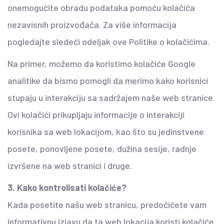
onemogućite obradu podataka pomoću kolačića
nezavisnih proizvođača. Za više informacija
pogledajte sledeći odeljak ove Politike o kolačićima.
Na primer, možemo da koristimo kolačiće Google
analitike da bismo pomogli da merimo kako korisnici
stupaju u interakciju sa sadržajem naše web stranice.
Ovi kolačići prikupljaju informacije o interakciji
korisnika sa web lokacijom, kao što su jedinstvene
posete, ponovljene posete, dužina sesije, radnje
izvršene na web stranici i druge.
3. Kako kontrolisati kolačiće?
Kada posetite našu web stranicu, predočićete vam
informativnu izjavu da ta web lokacija koristi kolačiće.