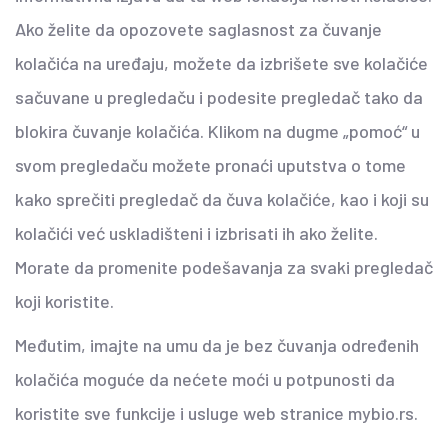
Ako želite da opozovete saglasnost za čuvanje
kolačića na uređaju, možete da izbrišete sve kolačiće
sačuvane u pregledaču i podesite pregledač tako da
blokira čuvanje kolačića. Klikom na dugme „pomoć“ u
svom pregledaču možete pronaći uputstva o tome
kako sprečiti pregledač da čuva kolačiće, kao i koji su
kolačići već uskladišteni i izbrisati ih ako želite.
Morate da promenite podešavanja za svaki pregledač
koji koristite.
Međutim, imajte na umu da je bez čuvanja određenih
kolačića moguće da nećete moći u potpunosti da
koristite sve funkcije i usluge web stranice mybio.rs.