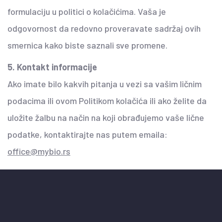
formulaciju u politici o kolačićima. Vaša je
odgovornost da redovno proveravate sadržaj ovih
smernica kako biste saznali sve promene.
5. Kontakt informacije
Ako imate bilo kakvih pitanja u vezi sa vašim ličnim
podacima ili ovom Politikom kolačića ili ako želite da
uložite žalbu na način na koji obrađujemo vaše lične
podatke, kontaktirajte nas putem emaila:
office@mybio.rs