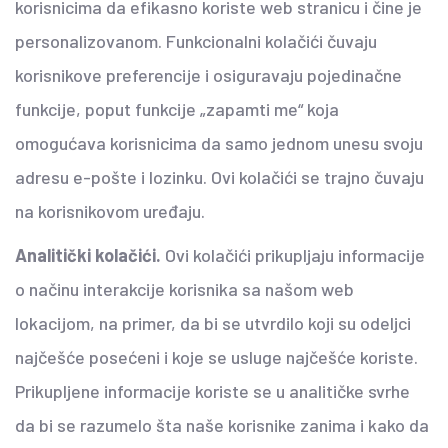
korisnicima da efikasno koriste web stranicu i čine je
personalizovanom. Funkcionalni kolačići čuvaju
korisnikove preferencije i osiguravaju pojedinačne
funkcije, poput funkcije „zapamti me“ koja
omogućava korisnicima da samo jednom unesu svoju
adresu e-pošte i lozinku. Ovi kolačići se trajno čuvaju
na korisnikovom uređaju.
Analitički kolačići.
Ovi kolačići prikupljaju informacije
o načinu interakcije korisnika sa našom web
lokacijom, na primer, da bi se utvrdilo koji su odeljci
najčešće posećeni i koje se usluge najčešće koriste.
Prikupljene informacije koriste se u analitičke svrhe
da bi se razumelo šta naše korisnike zanima i kako da